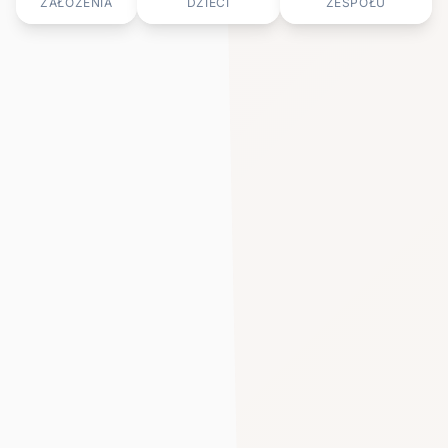
ZAŁOŻENIA
DZIECI
ZESPOŁU