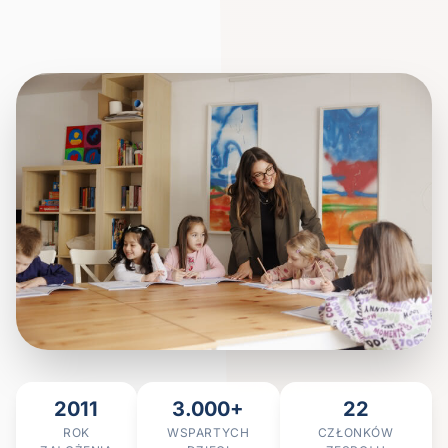
2011
3.000+
22
ROK
WSPARTYCH
CZŁONKÓW