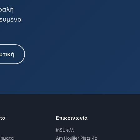
σφαλή
κευμένα
υτική
τα
Επικοινωνία
InSL e.V.
θήματα
Am Houiller Platz 4c