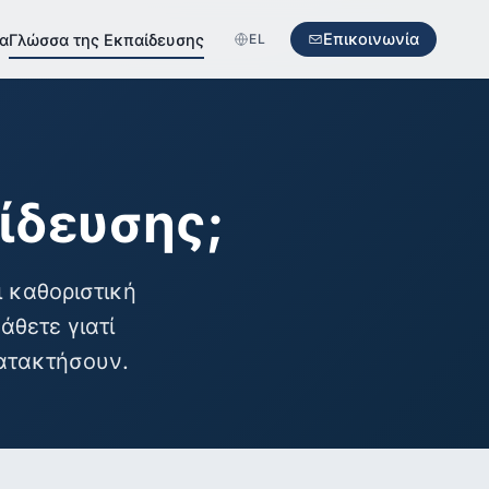
Επικοινωνία
α
Γλώσσα της Εκπαίδευσης
EL
αίδευσης;
 καθοριστική
άθετε γιατί
κατακτήσουν.