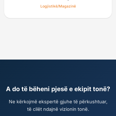
Logjistikë/Magazinë
A do të bëheni pjesë e ekipit tonë?
Ne kërkojmë ekspertë gjuhe të përkushtuar,
të cilët ndajnë vizionin tonë.