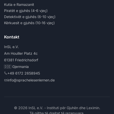
Kutia e Ramazanit
Piratët e gjuhës (4-6 vjeç)
Detektivët e gjuhës (6-10 vjeç)
Kërkuesit e gjuhës (10‑16 vjeç)
Kontakt
InSL e.V.
Am Houiller Platz 4c
61381 Friedrichsdorf
🇩🇪 Gjermania
+49 6172 2658945
info@sprachelesenlernen.de
© 2026 InSL e.V. - Instituti për Gjuhën dhe Leximin.
Të gjitha të drejtat të rezervuara.