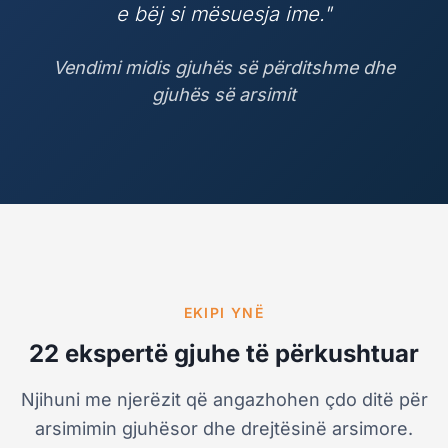
e bëj si mësuesja ime."
Vendimi midis gjuhës së përditshme dhe
gjuhës së arsimit
EKIPI YNË
22 ekspertë gjuhe të përkushtuar
Njihuni me njerëzit që angazhohen çdo ditë për
arsimimin gjuhësor
dhe drejtësinë arsimore.