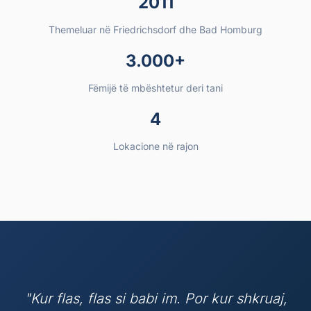
2011
Themeluar në Friedrichsdorf dhe Bad Homburg
3.000+
Fëmijë të mbështetur deri tani
4
Lokacione në rajon
Ideja jonë udhëheqëse
"Kur flas, flas si babi im. Por kur shkruaj,