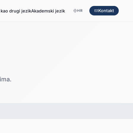
Kontakt
kao drugi jezik
Akademski jezik
HR
ima.