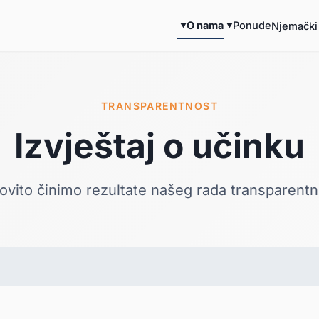
O nama
Ponude
Njemački 
TRANSPARENTNOST
Izvještaj o učinku
ovito činimo rezultate
našeg rada transparentn