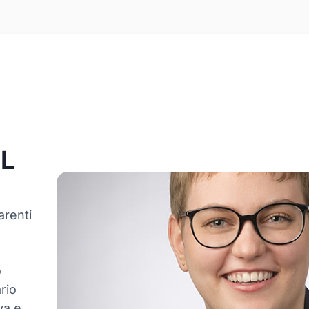
SL
arenti
o
rio
va e