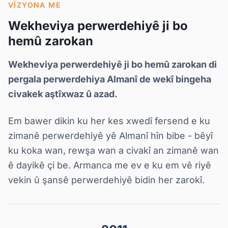
VÎZYONA ME
Wekheviya perwerdehiyê ji bo
hemû zarokan
Wekheviya perwerdehiyê ji bo hemû zarokan di
pergala perwerdehiya Almanî de wekî bingeha
civakek aştîxwaz û azad.
Em bawer dikin ku her kes xwedî fersend e ku
zimanê perwerdehiyê
yê Almanî hîn bibe - bêyî
ku koka wan, rewşa wan a civakî an zimanê wan
ê dayikê çi be. Armanca me ev e ku em vê riyê
vekin û şansê perwerdehiyê bidin her zarokî.