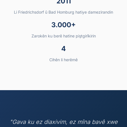
2011
Li Friedrichsdorf û Bad Homburg hatiye damezirandin
3.000+
Zarokên ku berê hatine piştgirîkirin
4
Cihên li herêmê
Fikra me ya sereke
"Gava ku ez diaxivim, ez mîna bavê xwe