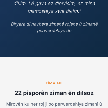
dikim. Lê gava ez dinivîsim, ez mîna
mamosteya xwe dikim."
Biryara di navbera zimanê rojane û zimanê
perwerdehiyê de
TÎMA ME
22 pisporên ziman ên dilsoz
Mirovên ku her roj ji bo
perwerdehiya zimanî
û