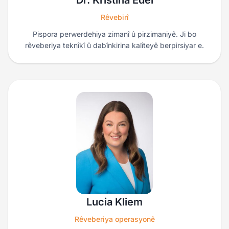
Dr. Kristina Edel
Rêvebirî
Pispora perwerdehiya zimanî û pirzimaniyê. Ji bo
rêveberiya teknîkî û dabînkirina kalîteyê berpirsiyar e.
Lucia Kliem
Rêveberiya operasyonê