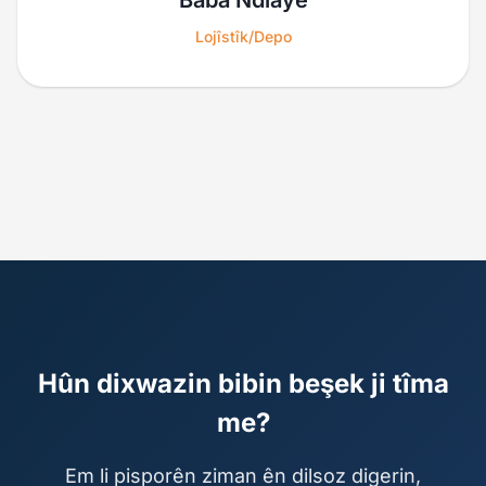
Baba Ndiaye
Lojîstîk/Depo
Hûn dixwazin bibin beşek ji tîma
me?
Em li pisporên ziman ên dilsoz digerin,