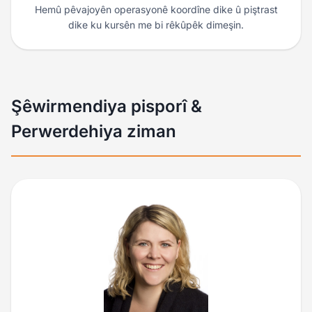
Hemû pêvajoyên operasyonê koordîne dike û piştrast
dike ku kursên me bi rêkûpêk dimeşin.
Şêwirmendiya pisporî &
Perwerdehiya ziman