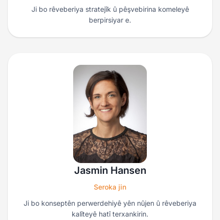
Ji bo rêveberiya stratejîk û pêşvebirina komeleyê
berpirsiyar e.
Jasmin Hansen
Seroka jin
Ji bo konseptên perwerdehiyê yên nûjen û rêveberiya
kalîteyê hatî terxankirin.