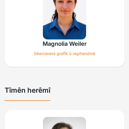
Magnolia Weiler
Sêwiranera grafîk û ragihandinê
Tîmên herêmî