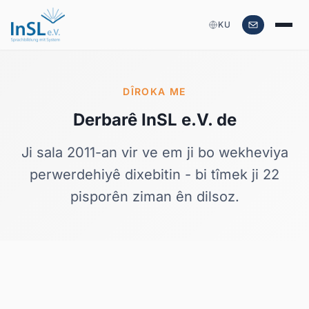
KU
DÎROKA ME
Derbarê InSL e.V. de
Ji sala 2011-an vir ve em ji bo wekheviya
perwerdehiyê dixebitin - bi tîmek ji 22
pisporên ziman ên dilsoz.