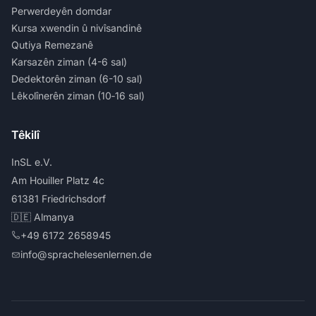
Perwerdeyên domdar
Kursa xwendin û nivîsandinê
Qutiya Remezanê
Karsazên ziman (4-6 sal)
Dedektorên ziman (6-10 sal)
Lêkolînerên ziman (10‑16 sal)
Têkilî
InSL e.V.
Am Houiller Platz 4c
61381 Friedrichsdorf
🇩🇪 Almanya
+49 6172 2658945
info@sprachelesenlernen.de