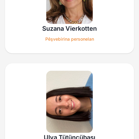
Suzana Vierkotten
Pêşvebirina personelan
Ulya Tütüncübaşı