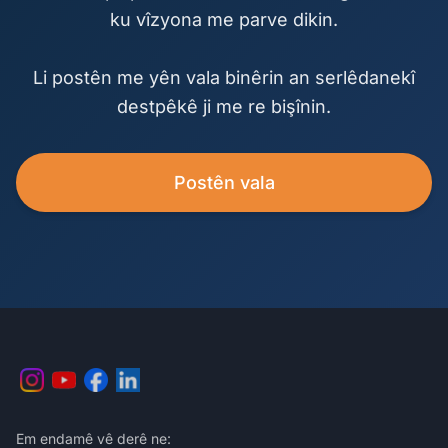
ku vîzyona me parve dikin.
Li postên me yên vala binêrin an serlêdanekî
destpêkê ji me re bişînin.
Postên vala
Em endamê vê derê ne: