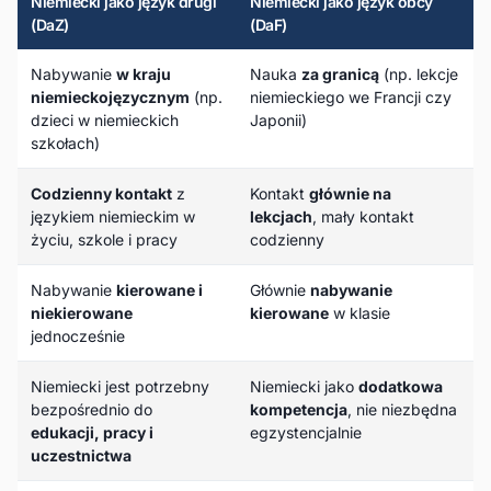
Niemiecki jako język drugi
Niemiecki jako język obcy
(DaZ)
(DaF)
Nabywanie
w kraju
Nauka
za granicą
(np. lekcje
niemieckojęzycznym
(np.
niemieckiego we Francji czy
dzieci w niemieckich
Japonii)
szkołach)
Codzienny kontakt
z
Kontakt
głównie na
językiem niemieckim w
lekcjach
, mały kontakt
życiu, szkole i pracy
codzienny
Nabywanie
kierowane i
Głównie
nabywanie
niekierowane
kierowane
w klasie
jednocześnie
Niemiecki jest potrzebny
Niemiecki jako
dodatkowa
bezpośrednio do
kompetencja
, nie niezbędna
edukacji, pracy i
egzystencjalnie
uczestnictwa