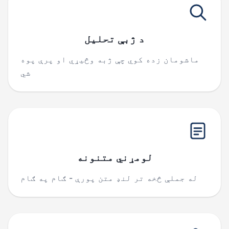
د ژبې تحلیل
ماشومان زده کوي چې ژبه وڅیړي او پرې پوه
شي
لومړني متنونه
له جملې څخه تر لنډ متن پورې - ګام په ګام