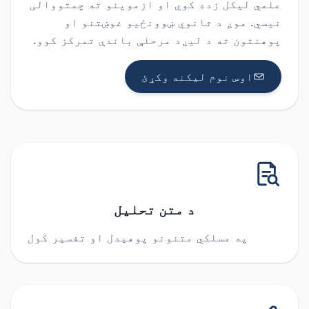
علمي لیکل زده کوي او ازموینو ته چمتووالی
نیسي. موږ د ثانوي ښوونځیو غوښتنو او
پوهنتون ته د لیږد مرحلې باندې تمرکز کوو.
اوس نوم لیکنه وکړئ
د متن تحلیل
په مسلکي متنونو پوهیدل او تفسیر کول