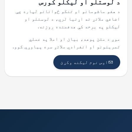
د لوستلو او لیکلو کورس
د هغو ماشومانو او تنکو ځوانانو لپاره چې
اضافي ملاتړ ته اړتیا لري، د لوستلو او
لیکلو په برخه کې هدفمنده روزنه.
موږ د متن پوهه، بیان او املا په عملي
تمرینونو او انفرادي ملاتړ سره پیاوړې کوو.
اوس نوم لیکنه وکړئ