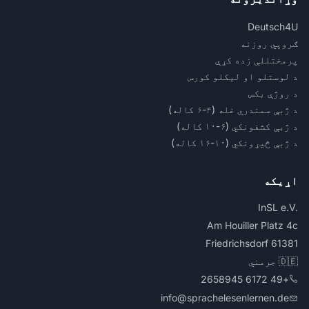
Deutsch4U
ګروپي روزنه
پرمختللې زده کړې
د لوستلو او لیکلو کورس
د روژې بکس
د ژبې سمندري غله (۴-۶ کاله)
د ژبې کشفونکي (۶-۱۰ کاله)
د ژبې څیړونکي (۱۰-۱۶ کاله)
اړیکه
InSL e.V.‎
Am Houiller Platz 4c
61381 Friedrichsdorf
🇩🇪 جرمني
+49 6172 2658945
info@sprachelesenlernen.de