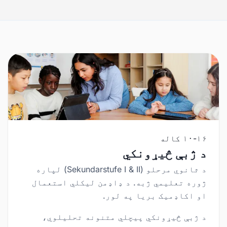
۱۰-۱۶ کاله
د ژبې څیړونکي
د ثانوي مرحلو (Sekundarstufe I & II) لپاره
ژوره تعلیمي ژبه. د ډاډمن لیکلي استعمال
او اکاډمیک بریا په لور.
د ژبې څیړونکي پیچلي متنونه تحلیلوي،