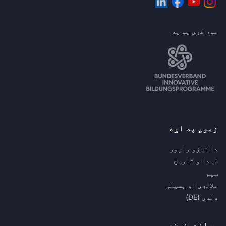
موږ غړي یو په
زموږ په اړه
د اغیزو راپور
لید او تاریخ
ټیم
ملاتړي او بسپنې
دندې (DE)
وړاندیزونه