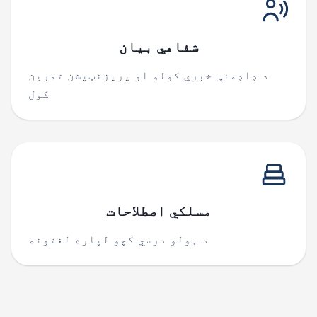
شفاهي بیان
د ډاډمنې خبرې کولو او پریزنټیشن تمرین
کول
مسلکي اصطلاحات
د ټولو درسي کچو لپاره لغتونه