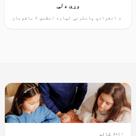
وړې ډلې
د انفرادي پاملرنې لپاره اعظمي ۸ ماشومان
۶-۱۰ کاله