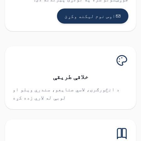
اوس نوم لیکنه وکړئ
خلاقې طریقې
د انځورګرۍ، لاسي صنایعو، سندرې ویلو او
لوبې له لارې زده کړه