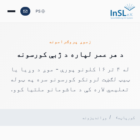
PS
زموږ پروګرامونه
د هر عمر لپاره د ژبې کورسونه
له ۴ تر ۱۶ کلونو پورې - موږ د وړیا یا
ټیټ لګښت لرونکو کورسونو سره په ټوله
تعلیمي لاره کې د ماشومانو ملتیا کوو.
کورپاڼه
وړاندیزونه