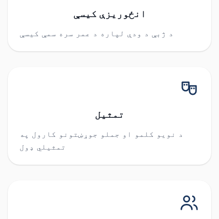
انځوریزې کیسې
د ژبې د ودې لپاره د عمر سره سمې کیسې
تمثیل
د نویو کلمو او جملو جوړښتونو کارول په
تمثیلي ډول