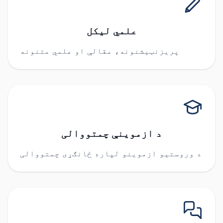
علمي لیکل
پریزنټیشنونه، مقالې او علمي متنونه
د ازموینې چمتووالی
د وروستیو ازموینو لپاره ځانګړی چمتووالی