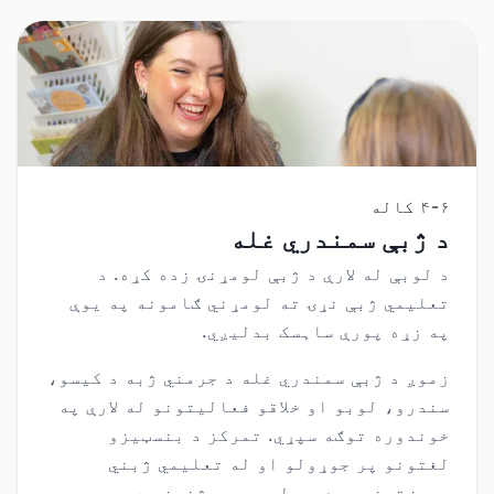
۴-۶ کاله
د ژبې سمندري غله
د لوبې له لارې د ژبې لومړنۍ زده کړه. د
تعلیمي ژبې
نړۍ ته لومړني ګامونه په یوې
په زړه پورې ساہسک بدلیږي.
زموږ د ژبې سمندري غله د جرمني ژبه د کیسو،
سندرو، لوبو او خلاقو فعالیتونو له لارې په
خوندوره توګه سپړي. تمرکز د بنسټیزو
لغتونو پر جوړولو او له تعلیمي ژبني
جوړښتونو سره په لومړۍ پیژندنه دی.