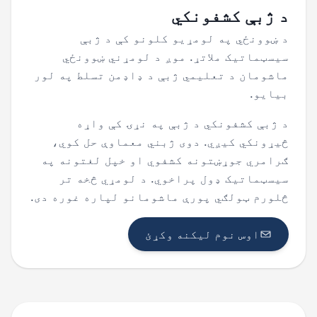
د ژبې کشفونکي
د ښوونځي په لومړیو کلونو کې د ژبې
سیسټماتیک ملاتړ. موږ د لومړني ښوونځي
ماشومان د
تعلیمي ژبې
د ډاډمن تسلط په لور
بیايو.
د ژبې کشفونکي د ژبې په نړۍ کې واړه
څیړونکي کیږي. دوی ژبني معماوې حل کوي،
ګرامري جوړښتونه کشفوي او خپل لغتونه په
سیسټماتیک ډول پراخوي. د لومړي څخه تر
څلورم ټولګي پورې ماشومانو لپاره غوره دی.
اوس نوم لیکنه وکړئ