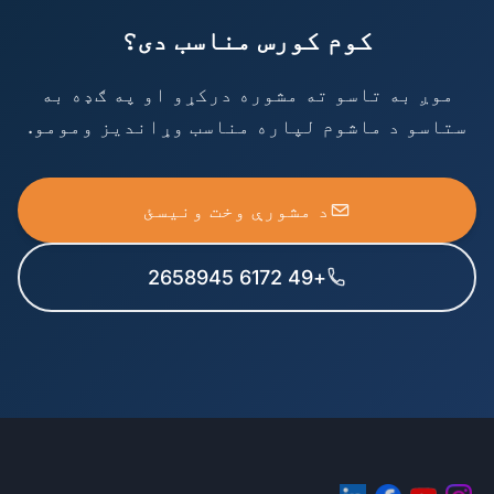
کوم کورس مناسب دی؟
موږ به تاسو ته مشوره درکړو او په ګډه به
ستاسو د ماشوم لپاره مناسب وړاندیز ومومو.
د مشورې وخت ونیسئ
+49 6172 2658945