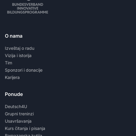
O nama
Izveštaj o radu
Vizija i istorija
Tim
Sponzori i donacije
Karijera
Ponude
Deutsch4U
Grupni treninzi
Usavršavanja
Kurs čitanja i pisanja
Ramazanska kutija