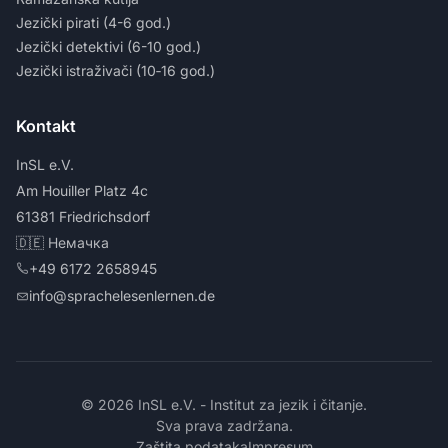
Jezički pirati (4-6 god.)
Jezički detektivi (6-10 god.)
Jezički istraživači (10‑16 god.)
Kontakt
InSL e.V.
Am Houiller Platz 4c
61381 Friedrichsdorf
🇩🇪 Немачка
+49 6172 2658945
info@sprachelesenlernen.de
© 2026 InSL e.V. - Institut za jezik i čitanje.
Sva prava zadržana.
Zaštita podataka
Impresum